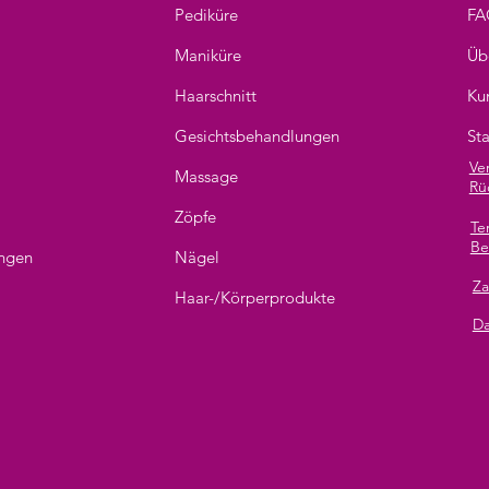
Pediküre
FA
Maniküre
Üb
Haarschnitt
Ku
Gesichtsbehandlungen
St
Ve
Massage
Rü
Zöpfe
Te
Be
ungen
Nägel
Za
g
Haar-/Körperprodukte
Da