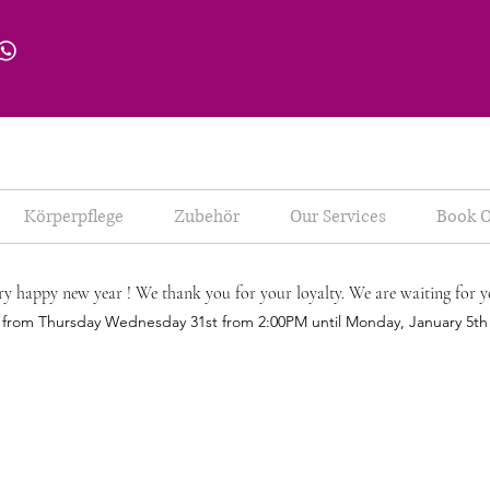
Körperpflege
Zubehör
Our Services
Book O
ry happy new year ! We thank you for your loyalty. We are waiting for y
d from Thursday Wednesday 31st from 2:00PM until Monday, January 5t