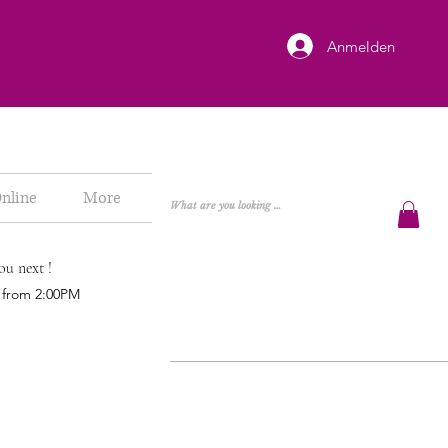
Anmelden
nline
More
ou next !
h from 2:00PM