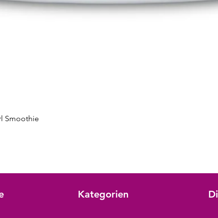
Schnellansicht
rl Smoothie
e
Kategorien
Di