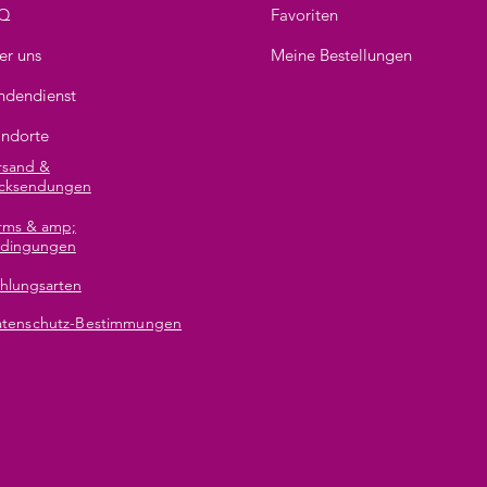
Q
Favoriten
er uns
Meine Bestellungen
ndendienst
andorte
rsand &
cksendungen
rms & amp;
dingungen
hlungsarten
tenschutz-Bestimmungen