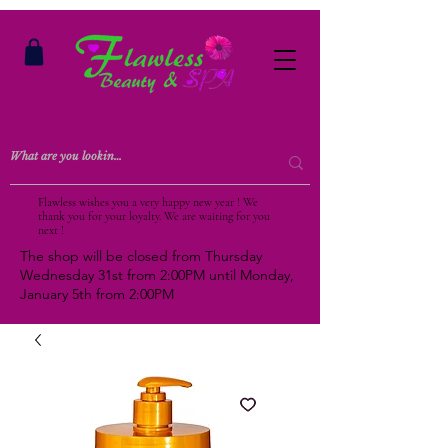
Flawless wishes you a very happy new year ! We
thank you for your loyalty. We are waiting for you
next !
The shop will be closed from Thursday
Wednesday 31st from 2:00PM until Monday,
January 5th from 2:00PM