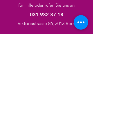
für Hilfe oder rufen Sie uns an
031 932 37 18
Viktoriastrasse 86, 3013 Bern
Kategorien
Pediküre
Maniküre
Haarschnitt
Gesichtsbehandlungen
Massage
Zöpfe
Nägel
Haar-/Körperprodukte