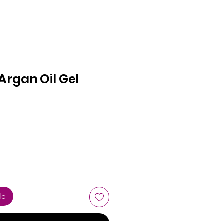
 Argan Oil Gel
zzo
lo