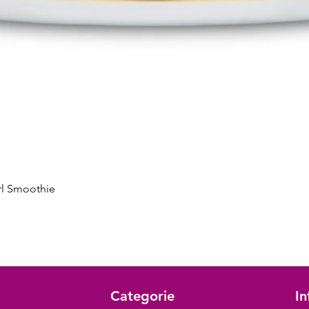
Vista rapida
rl Smoothie
Categorie
In