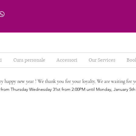
i
Cura personale
Accessori
Our Services
Boo
ry happy new year ! We thank you for your loyalty. We are waiting for y
d from Thursday Wednesday 31st from 2:00PM until Monday, January 5t