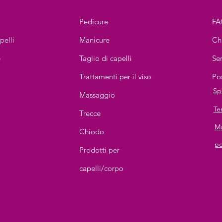
Pedicure
FA
pelli
Manicure
Ch
e
Taglio di capelli
Ser
Trattamenti per il viso
Po
Sp
Massaggio
Te
Trecce
Mo
Chiodo
po
g
Prodotti per
capelli/corpo