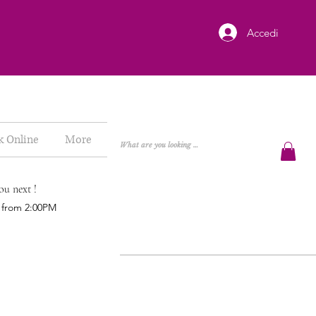
Accedi
k Online
More
ou next !
h from 2:00PM