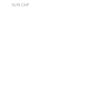
Prezzo
Prezzo
10,95 CHF
13,95 CHF