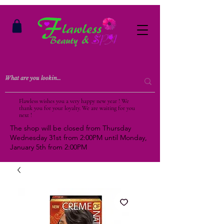
Flawless wishes you a very happy new year ! We
thank you for your loyalty. We are waiting for you
next !
The shop will be closed from Thursday
Wednesday 31st from 2:00PM until Monday,
January 5th from 2:00PM