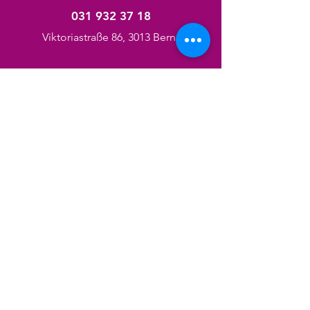
031 932 37 18
Viktoriastraße 86, 3013 Berna
Categorie
Pedicure
Manicure
Taglio di capelli
Trattamenti per il viso
Massaggio
Trecce
Chiodo
Prodotti per capelli/corpo