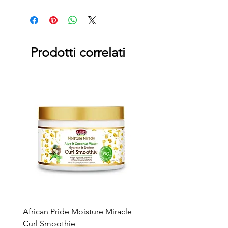
Prodotti correlati
African Pride Moisture Miracle
Skala 2in1 Cream & Leav
Curl Smoothie
Acacho Nados