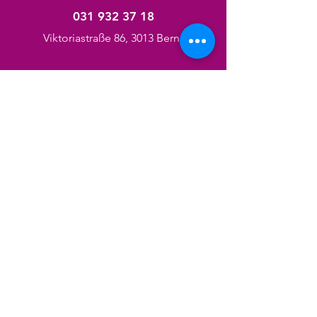
031 932 37 18
Viktoriastraße 86, 3013 Berna
Categorie
Pedicure
Manicure
Taglio di capelli
Trattamenti per il viso
Massaggio
Trecce
Chiodo
Prodotti per capelli/corpo