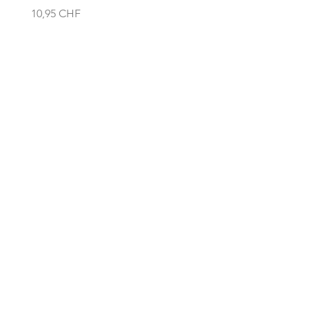
Prezzo
Prezzo
10,95 CHF
13,95 CHF