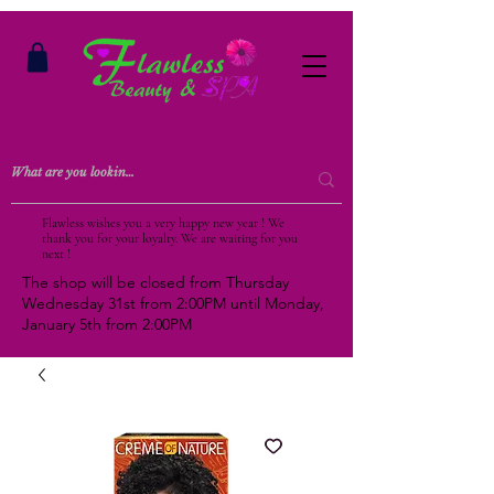
Flawless wishes you a very happy new year ! We
thank you for your loyalty. We are waiting for you
next !
The shop will be closed from Thursday
Wednesday 31st from 2:00PM until Monday,
January 5th from 2:00PM