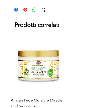
Prodotti correlati
African Pride Moisture Miracle
Skala 2in1 Cream & Leav
Curl Smoothie
Acacho Nados