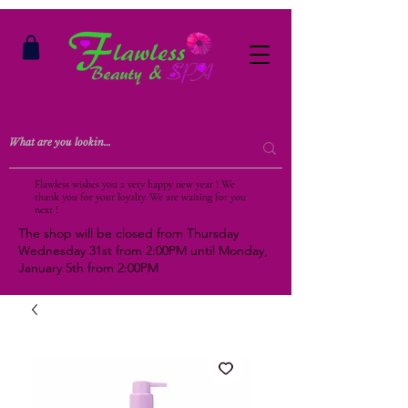
Flawless wishes you a very happy new year ! We
thank you for your loyalty. We are waiting for you
next !
The shop will be closed from Thursday
Wednesday 31st from 2:00PM until Monday,
January 5th from 2:00PM