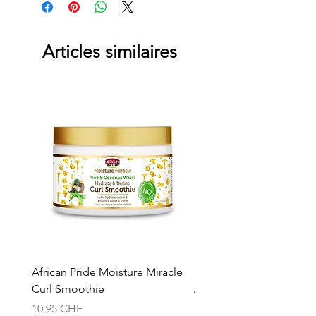
Articles similaires
African Pride Moisture Miracle
Skala 2in1 Cream & Leav
Curl Smoothie
Acacho Nados
Prix
Prix
10,95 CHF
13,95 CHF